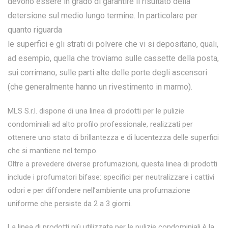
devono essere in grado di garantire il risultato della
detersione sul medio lungo termine. In particolare per
quanto riguarda
le superfici e gli strati di polvere che vi si depositano, quali,
ad esempio, quella che troviamo sulle cassette della posta,
sui corrimano, sulle parti alte delle porte degli ascensori
(che generalmente hanno un rivestimento in marmo).
MLS S.r.l. dispone di una linea di prodotti per le pulizie
condominiali ad alto profilo professionale, realizzati per
ottenere uno stato di brillantezza e di lucentezza delle superfici
che si mantiene nel tempo.
Oltre a prevedere diverse profumazioni, questa linea di prodotti
include i profumatori bifase: specifici per neutralizzare i cattivi
odori e per diffondere nell’ambiente una profumazione
uniforme che persiste da 2 a 3 giorni.
La linea di prodotti più utilizzata per le pulizie condominiali è la