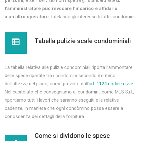
persone
, e se il servizio non rispetta gli standard attesi,
l’amministratore può revocare l’incarico e affidarlo
a un altro operatore
, tutelando gli interessi di tutti i condòmini.
Tabella pulizie scale condominiali
La tabella relativa alle pulizie condominiali riporta l’ammontare
delle spese ripartite tra i condòmini secondo il criterio
dell’altezza del piano, come previsto dall’
art. 1124 codice civile
.
Nel capitolato che consegniamo ai condomini, come MLS S.r.l.,
riportiamo tutti i lavori che saranno eseguiti e le relative
cadenze, in maniera che ogni condòmino possa essere a
conoscenza dei dettagli della fornitura.
Come si dividono le spese