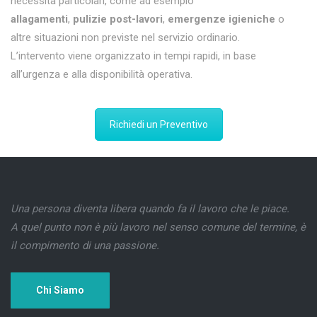
necessità particolari, come ad esempio
allagamenti
,
pulizie post-lavori
,
emergenze igieniche
o
altre situazioni non previste nel servizio ordinario.
L’intervento viene organizzato in tempi rapidi, in base
all’urgenza e alla disponibilità operativa.
Richiedi un Preventivo
Una persona diventa libera quando fa il lavoro che le piace.
A quel punto non è più lavoro nel senso comune del termine, è
il compimento di una passione.
Chi Siamo